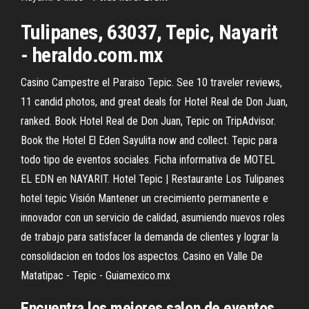
Tulipanes
, 63037,
Tepic
,
Nayarit
- heraldo.com.mx
Casino Campestre el Paraiso Tepic. See 10 traveler reviews,
11 candid photos, and great deals for Hotel Real de Don Juan,
ranked. Book Hotel Real de Don Juan, Tepic on TripAdvisor.
Book the Hotel El Eden Sayulita now and collect. Tepic para
todo tipo de eventos sociales. Ficha informativa de MOTEL
EL EDN en NAYARIT. Hotel Tepic | Restaurante Los Tulipanes
hotel tepic Visión Mantener un crecimiento permanente e
innovador con un servicio de calidad, asumiendo nuevos roles
de trabajo para satisfacer la demanda de clientes y lograr la
consolidacion en todos los aspectos. Casino en Valle De
Matatipac - Tepic - Guiamexico.mx
Encuentra los mejores salon de eventos